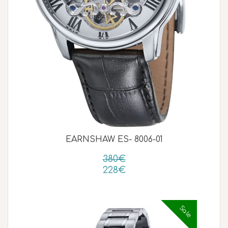
EARNSHAW ES- 8006-01
380€
228€
Sale