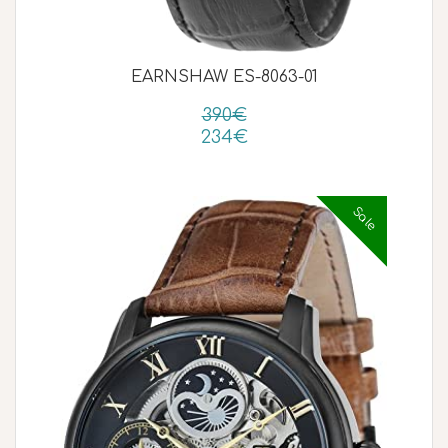
EARNSHAW ES-8063-01
390€
234€
Sale