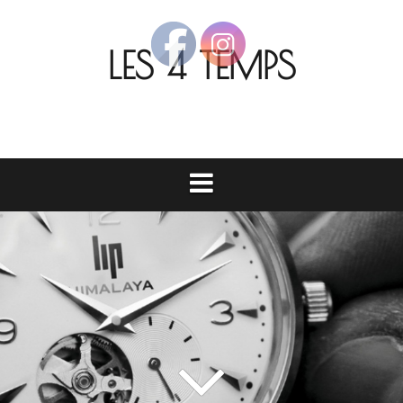
Aller
au
LES 4 TEMPS
contenu