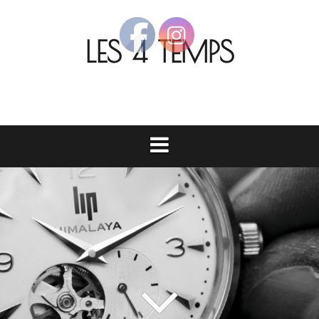
Aller
au
LES 4 TEMPS
contenu